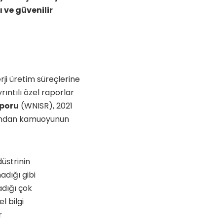
 ve güvenilir
rji üretim süreçlerine
yrıntılı özel raporlar
aporu
(WNISR), 2021
ardından kamuoyunun
üstrinin
adığı gibi
dığı çok
l bilgi
r