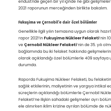
endüstride geçen bir yıl içinde ne gibi gelişmele
2021 raporunun merceğinden birlikte bakalım.
Fukuşima ve Çernobil’e dair özel bölümler
Genellikle ilgili yılın temasına uygun olarak hazı
rapor 2021’in
Fukuşima Nükleer Felaketi
‘nin 10
ve
Çernobil Nükleer Felaketi
‘nin de 35. yılı olm
bağlamında bu iki felaket hakkında gelişmelerin
olarak açıklandığı özel bölümlerle 409 sayfaya 
durumda.
Raporda Fukuşima Nükleer Felaketi, bu felaketin 
sağlık etkilerinin, maliyetinin ve yargıya intikal 
süreçlerin açıklandığı bölümlerle Çernobil Nükl
Felaketi’ne ilişkin sahadaki gelişmeler ayrı bölü
ele alınırken iklim krizine ayrılan bölümde de nü