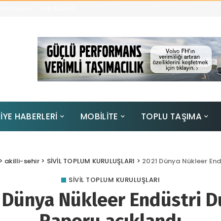
te Papers
Job Search
İYE HABERLERİ
MOBİLİTE
TOPLU TAŞIMA
>
akilli-sehir
>
SİVİL TOPLUM KURULUŞLARI
>
2021 Dünya Nükleer End
SİVİL TOPLUM KURULUŞLARI
 Dünya Nükleer Endüstri 