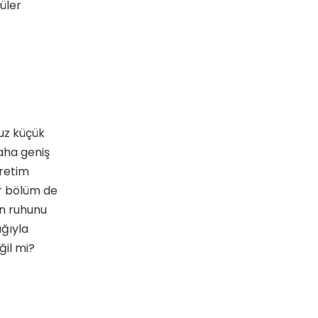
rüler
uz küçük
aha geniş
üretim
bir bölüm de
in ruhunu
ığıyla
ğil mi?