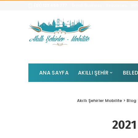
(01) 123 456 777
Small Business
Resources
Whi
ANA SAYFA
AKILLI ŞEHİR
BELED
Akıllı Şehirler Mobilite
>
Blog
2021