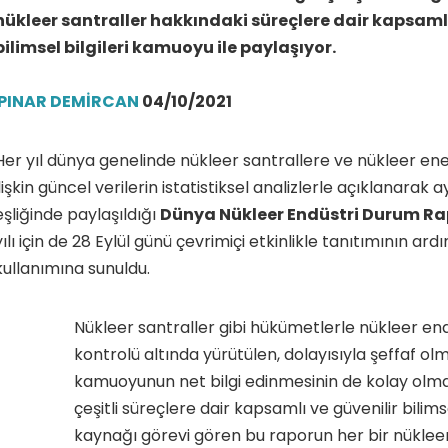
nükleer santraller hakkındaki süreçlere dair kapsamlı
bilimsel bilgileri kamuoyu ile paylaşıyor.
PINAR DEMİRCAN
04/10/2021
Her yıl dünya genelinde nükleer santrallere ve nükleer ene
ilişkin güncel verilerin istatistiksel analizlerle açıklanarak a
eşliğinde paylaşıldığı
Dünya Nükleer Endüstri Durum R
yılı için de 28 Eylül günü çevrimiçi etkinlikle tanıtımının 
kullanımına sunuldu.
Nükleer santraller gibi hükümetlerle nükleer end
kontrolü altında yürütülen, dolayısıyla şeffaf olm
kamuoyunun net bilgi edinmesinin de kolay olma
çeşitli süreçlere dair kapsamlı ve güvenilir bilimse
kaynağı görevi gören bu raporun her bir nüklee