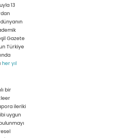
uyla 13
ardan
r dünyanın
kademik
eşil Gazete
un Türkiye
kında
a
her yıl
ı bir
leer
ora ileriki
ibi uygun
 bulunmayı
resel