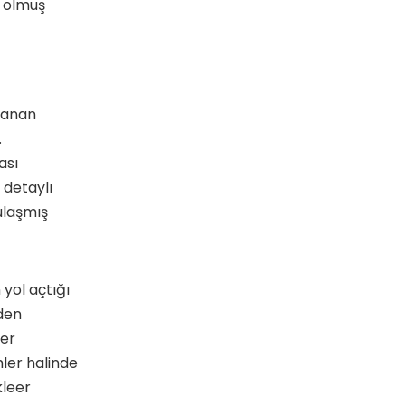
r olmuş
rlanan
.
ası
 detaylı
ulaşmış
yol açtığı
eden
eer
mler halinde
kleer