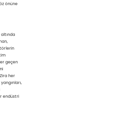
göz önüne
 altında
nan,
örlerin
tim
her geçen
ni
Zira her
 yangınları,
a
r endüstri