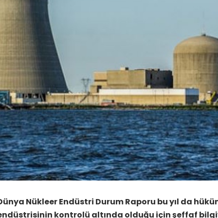
Dünya Nükleer Endüstri Durum Raporu bu yıl da hüküm
endüstrisinin kontrolü altında olduğu için şeffaf bil