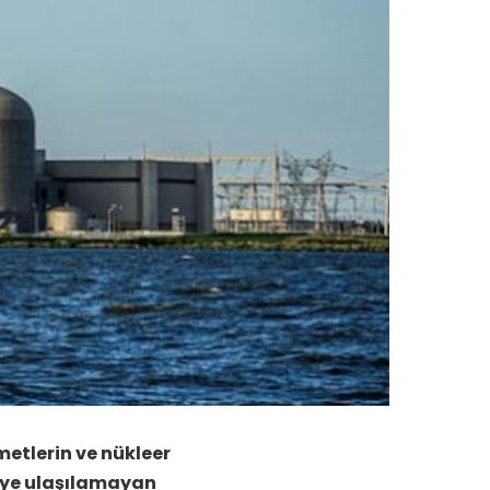
etlerin ve nükleer
giye ulaşılamayan