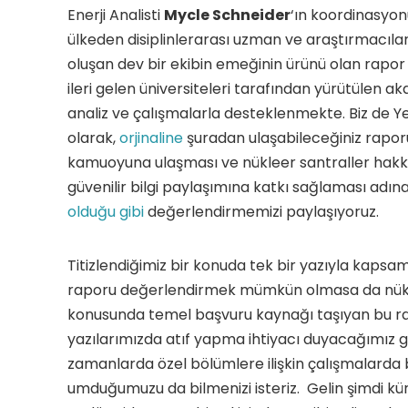
Enerji Analisti
Mycle Schneider
‘ın koordinasyon
ülkeden disiplinlerarası uzman ve araştırmacıl
oluşan dev bir ekibin emeğinin ürünü olan rapo
ileri gelen üniversiteleri tarafından yürütülen a
analiz ve çalışmalarla desteklenmekte. Biz de Y
olarak,
orjinaline
şuradan ulaşabileceğiniz rapor
kamuoyuna ulaşması ve nükleer santraller hak
güvenilir bilgi paylaşımına katkı sağlaması adın
olduğu gibi
değerlendirmemizi paylaşıyoruz.
Titizlendiğimiz bir konuda tek bir yazıyla kapsaml
raporu değerlendirmek mümkün olmasa da nük
konusunda temel başvuru kaynağı taşıyan bu rap
yazılarımızda atıf yapma ihtiyacı duyacağımız g
zamanlarda özel bölümlere ilişkin çalışmalarda
umduğumuzu da bilmenizi isteriz. Gelin şimdi kü