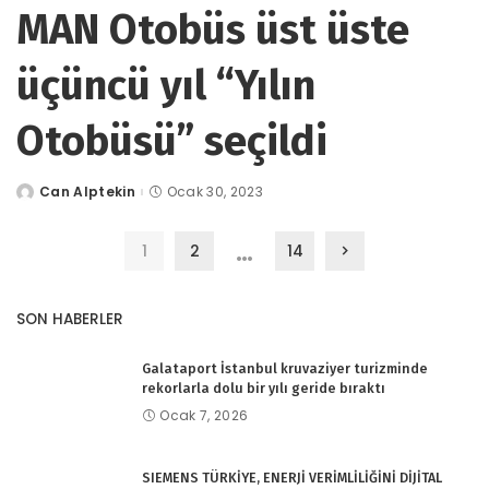
MAN Otobüs üst üste
üçüncü yıl “Yılın
Otobüsü” seçildi
Can Alptekin
Ocak 30, 2023
tarafından
gönderildi
…
1
2
14
SON HABERLER
Galataport İstanbul kruvaziyer turizminde
rekorlarla dolu bir yılı geride bıraktı
Ocak 7, 2026
SIEMENS TÜRKİYE, ENERJİ VERİMLİLİĞİNİ DİJİTAL