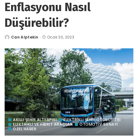
Enflasyonu Nasıl
Düşürebilir?
Can Alptekin
Ocak 30, 2023
tarafından
gönderildi
AKILLI ŞEHİR ALTYAPISI
ELEKTRİKLİ ŞEHİR OTOBÜSLERİ
ELEKTRİKLİ VE HİBRİT ARAÇLAR
OTOMOTIV SANAYI
ÖZEL HABER