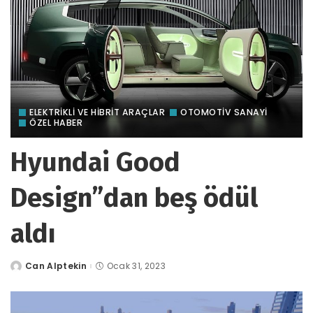
ELEKTRİKLİ VE HİBRİT ARAÇLAR
OTOMOTIV SANAYI
ÖZEL HABER
Hyundai Good
Design”dan beş ödül
aldı
Can Alptekin
Ocak 31, 2023
tarafından
gönderildi