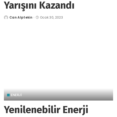
Yarışını Kazandı
Can Alptekin
Ocak 30, 2023
tarafından
gönderildi
ENERJİ
Yenilenebilir Enerji