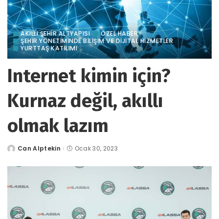
AKILLI ŞEHİR ALTYAPISI
ÖZEL HABER
ŞEHİR YÖNETİMİNDE BİLİŞİM VE DİJİTAL HİZMETLER
YURTTAŞ KATILIMI
Internet kimin için?
Kurnaz değil, akıllı
olmak lazım
Can Alptekin
Ocak 30, 2023
tarafından
gönderildi