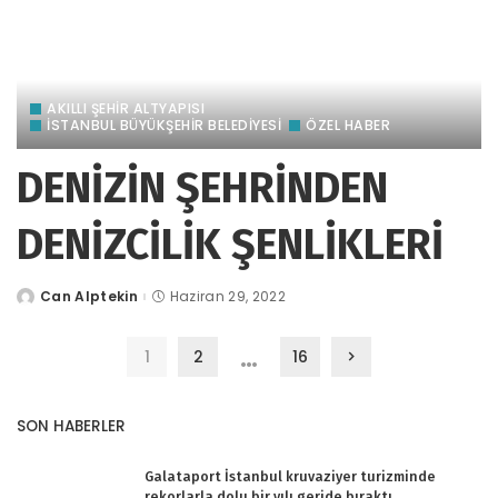
AKILLI ŞEHİR ALTYAPISI
İSTANBUL BÜYÜKŞEHİR BELEDİYESİ
ÖZEL HABER
DENİZİN ŞEHRİNDEN
DENİZCİLİK ŞENLİKLERİ
Can Alptekin
Haziran 29, 2022
tarafından
gönderildi
…
1
2
16
SON HABERLER
Galataport İstanbul kruvaziyer turizminde
rekorlarla dolu bir yılı geride bıraktı