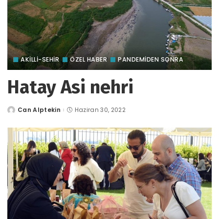
AKILLI-SEHIR
ÖZEL HABER
PANDEMİDEN SONRA
Hatay Asi nehri
Can Alptekin
Haziran 30, 2022
tarafından
gönderildi