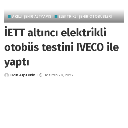
AKILLI ŞEHİR ALTYAPISI
ELEKTRİKLİ ŞEHİR OTOBÜSLERİ
İETT altıncı elektrikli
otobüs testini IVECO ile
yaptı
Can Alptekin
Haziran 29, 2022
tarafından
gönderildi