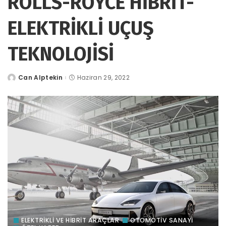
ROLLS-ROYCE HİBRİT-
ELEKTRİKLİ UÇUŞ
TEKNOLOJİSİ
Can Alptekin
Haziran 29, 2022
tarafından
gönderildi
ELEKTRİKLİ VE HİBRİT ARAÇLAR
OTOMOTIV SANAYI