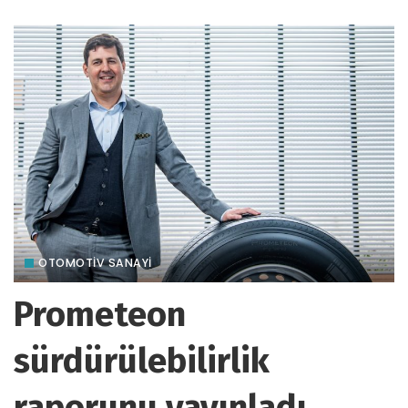
gönderildi
OTOMOTIV SANAYI
Prometeon
sürdürülebilirlik
raporunu yayınladı