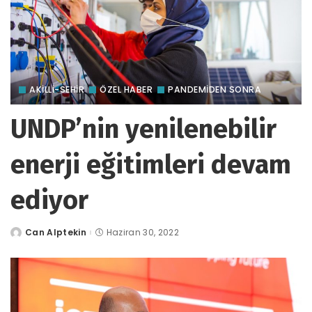
AKILLI-SEHIR
ÖZEL HABER
PANDEMİDEN SONRA
UNDP’nin yenilenebilir
enerji eğitimleri devam
ediyor
Can Alptekin
Haziran 30, 2022
tarafından
gönderildi