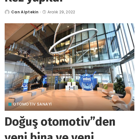
Can Alptekin
Aralık 29, 2022
tarafından
gönderildi
OTOMOTIV SANAYI
Doğuş otomotiv”den
yeni bina ve yeni