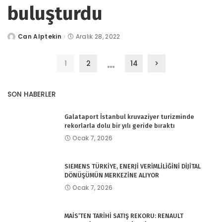
buluşturdu
Can Alptekin
Aralık 28, 2022
tarafından
gönderildi
…
1
2
14
SON HABERLER
Galataport İstanbul kruvaziyer turizminde
rekorlarla dolu bir yılı geride bıraktı
Ocak 7, 2026
SIEMENS TÜRKİYE, ENERJİ VERİMLİLİĞİNİ DİJİTAL
DÖNÜŞÜMÜN MERKEZİNE ALIYOR
Ocak 7, 2026
MAİS’TEN TARİHİ SATIŞ REKORU: RENAULT