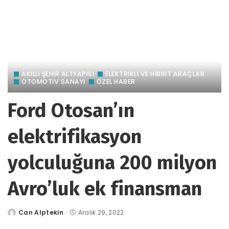
AKILLI ŞEHİR ALTYAPISI
ELEKTRİKLİ VE HİBRİT ARAÇLAR
OTOMOTIV SANAYI
ÖZEL HABER
Ford Otosan’ın
elektrifikasyon
yolculuğuna 200 milyon
Avro’luk ek finansman
Can Alptekin
Aralık 29, 2022
tarafından
gönderildi