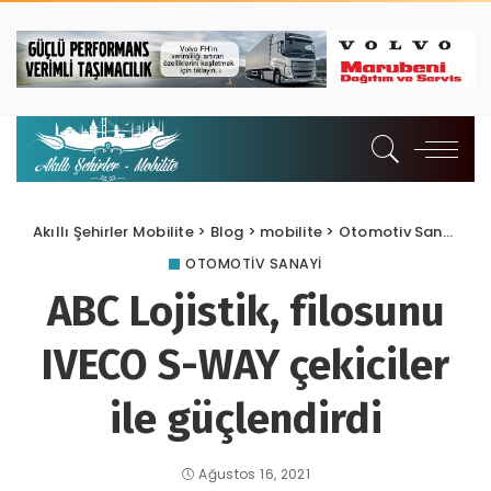
Akıllı Şehirler Mobilite
>
Blog
>
mobilite
>
Otomotiv Sanayi
>
A
OTOMOTIV SANAYI
ABC Lojistik, filosunu
IVECO S-WAY çekiciler
ile güçlendirdi
Ağustos 16, 2021