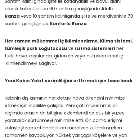
Santim kalınlığında şilte ile katlanabilir ve bavul alanı
olarak kullanılabilen 60 santim genişliğinde
Akıllı
Ranza
veya 10 santim kalınlığında şilte ve merdiveniyle 70
santim genişliğinde
Konforlu Ranza
.
Her zaman mükemmel iç iklimlendirme. Klima sistemi,
tümleşik park soğutucusu
ve
ısıtma sistemleri
her
türlü hava koşulunda, giderken veya dururken ideal iç
iklimlendirmeyi sağlıyor.
Yeni Kabin:Yakıt verimliliğini arttırmak için tasarlandı
Kabinin dış kısmının her detayı hava direncini minimize
etmek için incelikle çalışıldı. Yeni çatı mükemmel bir
biçimde aracın ön bitişine eklemlendi ve düz bir yüzey
yaratarak sürtünmeyi minimize etti. Ön cama erişimi
kolaylaştıran katlanabilir ön merdiven kullanılmazken
tamamen kayboluyor. Yüksek yarıçaplı köşelere ve yan