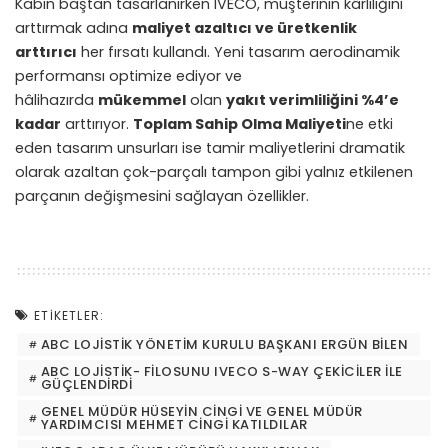
Kabin baştan tasarlanırken IVECO, müşterinin kârlılığını
arttırmak adına
maliyet azaltıcı ve üretkenlik
arttırıcı
her fırsatı kullandı. Yeni tasarım aerodinamik
performansı optimize ediyor ve
hâlihazırda
mükemmel
olan
yakıt verimliliğini %4’e
kadar
arttırıyor.
Toplam Sahip Olma Maliyeti
ne etki
eden tasarım unsurları ise tamir maliyetlerini dramatik
olarak azaltan çok-parçalı tampon gibi yalnız etkilenen
parçanın değişmesini sağlayan özellikler.
ETIKETLER:
ABC LOJISTIK YÖNETIM KURULU BAŞKANI ERGÜN BILEN
ABC LOJISTIK- FILOSUNU IVECO S-WAY ÇEKICILER ILE
GÜÇLENDIRDI
GENEL MÜDÜR HÜSEYIN CINGI VE GENEL MÜDÜR
YARDIMCISI MEHMET CINGI KATILDILAR