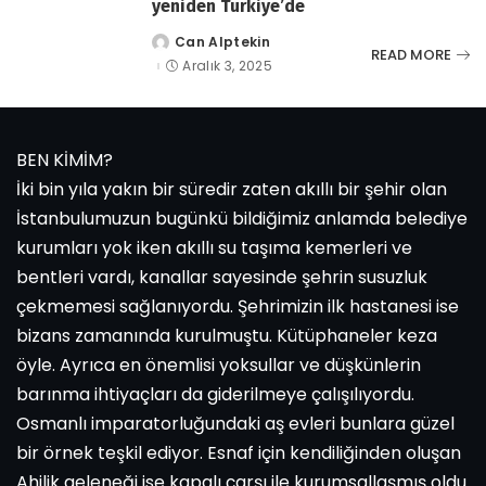
yeniden Türkiye’de
Can Alptekin
tarafından
READ MORE
gönderildi
Aralık 3, 2025
BEN KİMİM?
İki bin yıla yakın bir süredir zaten akıllı bir şehir olan
İstanbulumuzun bugünkü bildiğimiz anlamda belediye
kurumları yok iken akıllı su taşıma kemerleri ve
bentleri vardı, kanallar sayesinde şehrin susuzluk
çekmemesi sağlanıyordu. Şehrimizin ilk hastanesi ise
bizans zamanında kurulmuştu. Kütüphaneler keza
öyle. Ayrıca en önemlisi yoksullar ve düşkünlerin
barınma ihtiyaçları da giderilmeye çalışılıyordu.
Osmanlı imparatorluğundaki aş evleri bunlara güzel
bir örnek teşkil ediyor. Esnaf için kendiliğinden oluşan
Ahilik geleneği ise kapalı çarşı ile kurumsallaşmış oldu.