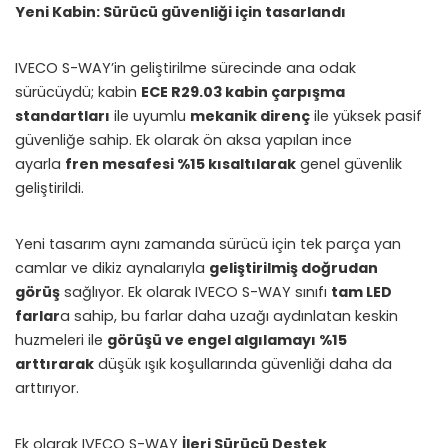
Yeni Kabin: Sürücü güvenliği için tasarlandı
IVECO S-WAY’in geliştirilme sürecinde ana odak
sürücüydü; kabin
ECE R29.03 kabin çarpışma
standartları
ile uyumlu
mekanik direnç
ile yüksek pasif
güvenliğe sahip. Ek olarak ön aksa yapılan ince
ayarla
fren mesafesi %15 kısaltılarak
genel güvenlik
geliştirildi.
Yeni tasarım aynı zamanda sürücü için tek parça yan
camlar ve dikiz aynalarıyla
geliştirilmiş doğrudan
görüş
sağlıyor. Ek olarak IVECO S-WAY sınıfı
tam LED
farlar
a sahip, bu farlar daha uzağı aydınlatan keskin
huzmeleri ile
görüşü ve engel algılamayı %15
arttırarak
düşük ışık koşullarında güvenliği daha da
arttırıyor.
Ek olarak IVECO S-WAY
İleri Sürücü Destek