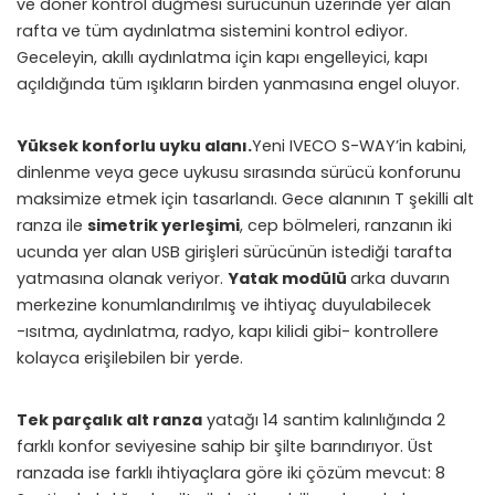
ve döner kontrol düğmesi sürücünün üzerinde yer alan
rafta ve tüm aydınlatma sistemini kontrol ediyor.
Geceleyin, akıllı aydınlatma için kapı engelleyici, kapı
açıldığında tüm ışıkların birden yanmasına engel oluyor.
Yüksek konforlu uyku alanı.
Yeni IVECO S-WAY’in kabini,
dinlenme veya gece uykusu sırasında sürücü konforunu
maksimize etmek için tasarlandı. Gece alanının T şekilli alt
ranza ile
simetrik yerleşimi
, cep bölmeleri, ranzanın iki
ucunda yer alan USB girişleri sürücünün istediği tarafta
yatmasına olanak veriyor.
Yatak modülü
arka duvarın
merkezine konumlandırılmış ve ihtiyaç duyulabilecek
-ısıtma, aydınlatma, radyo, kapı kilidi gibi- kontrollere
kolayca erişilebilen bir yerde.
Tek parçalık alt ranza
yatağı 14 santim kalınlığında 2
farklı konfor seviyesine sahip bir şilte barındırıyor. Üst
ranzada ise farklı ihtiyaçlara göre iki çözüm mevcut: 8