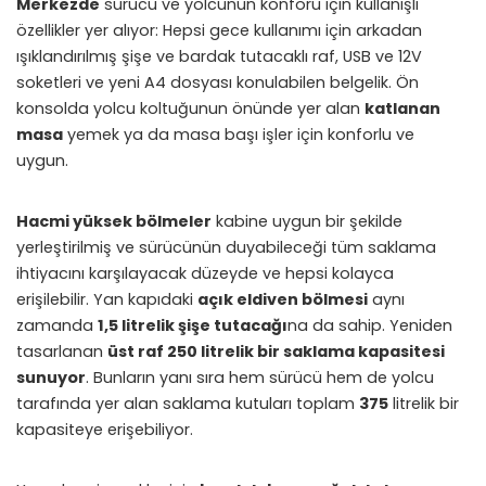
Merkezde
sürücü ve yolcunun konforu için kullanışlı
özellikler yer alıyor: Hepsi gece kullanımı için arkadan
ışıklandırılmış şişe ve bardak tutacaklı raf, USB ve 12V
soketleri ve yeni A4 dosyası konulabilen belgelik. Ön
konsolda yolcu koltuğunun önünde yer alan
katlanan
masa
yemek ya da masa başı işler için konforlu ve
uygun.
Hacmi yüksek bölmeler
kabine uygun bir şekilde
yerleştirilmiş ve sürücünün duyabileceği tüm saklama
ihtiyacını karşılayacak düzeyde ve hepsi kolayca
erişilebilir. Yan kapıdaki
açık eldiven bölmesi
aynı
zamanda
1,5 litrelik şişe tutacağı
na da sahip. Yeniden
tasarlanan
üst raf 250 litrelik bir saklama kapasitesi
sunuyor
. Bunların yanı sıra hem sürücü hem de yolcu
tarafında yer alan saklama kutuları toplam
375
litrelik bir
kapasiteye erişebiliyor.