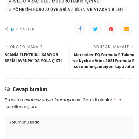
IVECO ARAÇ ÜLKE MÜDÜRÜ HAKKI IŞINAK
YÖNETIM KURULU ÜYELERI ALI BILEN VE ATAKAN BILEN
0
HISSELER
ÖNCEKI MAKALE
SONRAKI MAKALE
SCANİA ELEKTRİKLİ KAMYON
Mercedes-EQ Formula E Takımı
SERİSİ AVRUPA”DA YOLA ÇIKTI
ve Nyck de Vries 2021 Formula E
sezonunu şampiyon kapattılar
Cevap bırakın
E-posta hesabınız yayımlanmayacak.
Gerekli alanlar
*
ile
işaretlenmişlerdir