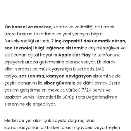
Ön konsol ve merkez,
konfor ve verimliliği arttırmak
üzere baştan tasarlandı ve yeni yerleşim biçimi
fonksiyonelliği arttırdı.
7 İnç kapasitif dokunmatik ekran,
son teknoloji bilgi-eğlence sistemi
ne erişimi sağlıyor ve
sürücünün dijital hayatını
Apple Car Play
ile telefonunu
eşleyerek araca getirmesine olanak veriyor. Ek olarak
eller-serbest ve müzik yayını için Bluetooth, DAB
radyo,
ses tanıma, kamyon navigasyon
sistemi ve de
çeşitli donanım ile
siber güvenlik
de dâhil olmak üzere
yazılım geliştirmeleri mevcut. Sürücü 7/24 Servis ve
Uzaktan Servis Hizmetleri ile Sürüş Tarzı Değerlendirme
sistemine de erişebiliyor.
Merkezde yer alan çok sayıda düğme, olası
kombinasyonları arttırırken aracın gövdesi veya treyleri