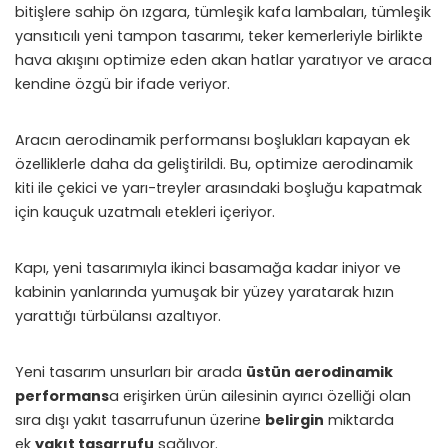
bitişlere sahip ön ızgara, tümleşik kafa lambaları, tümleşik
yansıtıcılı yeni tampon tasarımı, teker kemerleriyle birlikte
hava akışını optimize eden akan hatlar yaratıyor ve araca
kendine özgü bir ifade veriyor.
Aracın aerodinamik performansı boşlukları kapayan ek
özelliklerle daha da geliştirildi. Bu, optimize aerodinamik
kiti ile çekici ve yarı-treyler arasındaki boşluğu kapatmak
için kauçuk uzatmalı etekleri içeriyor.
Kapı, yeni tasarımıyla ikinci basamağa kadar iniyor ve
kabinin yanlarında yumuşak bir yüzey yaratarak hızın
yarattığı türbülansı azaltıyor.
Yeni tasarım unsurları bir arada
üstün aerodinamik
performans
a erişirken ürün ailesinin ayırıcı özelliği olan
sıra dışı yakıt tasarrufunun üzerine
belirgin
miktarda
ek
yakıt tasarrufu
sağlıyor.