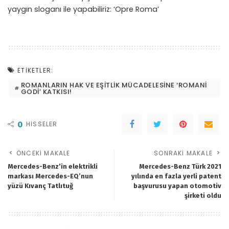
yaygın sloganı ile yapabiliriz: ‘Opre Roma’
ETIKETLER:
ROMANLARIN HAK VE EŞITLIK MÜCADELESINE ‘ROMANI
GODI’ KATKISI!
0
HISSELER
ÖNCEKI MAKALE
SONRAKI MAKALE
Mercedes-Benz’in elektrikli
Mercedes-Benz Türk 2021
markası Mercedes-EQ’nun
yılında en fazla yerli patent
yüzü Kıvanç Tatlıtuğ
başvurusu yapan otomotiv
şirketi oldu