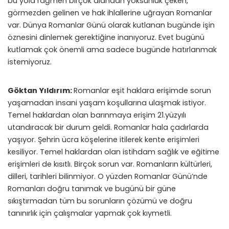
bu yola rağmen birçok alandan yoksunluk çeken,
görmezden gelinen ve hak ihlallerine uğrayan Romanlar
var. Dünya Romanlar Günü olarak kutlanan bugünde işin
öznesini dinlemek gerektiğine inanıyoruz. Evet bugünü
kutlamak çok önemli ama sadece bugünde hatırlanmak
istemiyoruz.
Göktan Yıldırım
:
Romanlar eşit haklara erişimde sorun
yaşamadan insani yaşam koşullarına ulaşmak istiyor.
Temel haklardan olan barınmaya erişim 21.yüzyılı
utandıracak bir durum geldi. Romanlar hala çadırlarda
yaşıyor. Şehrin ücra köşelerine itilerek kente erişimleri
kesiliyor. Temel haklardan olan istihdam sağlık ve eğitime
erişimleri de kısıtlı. Birçok sorun var. Romanların kültürleri,
dilleri, tarihleri bilinmiyor. O yüzden Romanlar Günü’nde
Romanları doğru tanımak ve bugünü bir güne
sıkıştırmadan tüm bu sorunların çözümü ve doğru
tanınırlık için çalışmalar yapmak çok kıymetli.