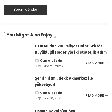
You Might Also Enjoy
UTİKAD’dan 200 Milyar Dolar Sektör
Büyüklüğü Hedefiyle iki stratejik adım
Can Alptekin
tarafından
READ MORE
gönderildi
Ekim 23, 2025
Şehrin ritmi, dekk akmerkez ile
yükseliyor!
Can Alptekin
tarafından
READ MORE
gönderildi
Ekim 10, 2025
Osman Kavala’ya övgü