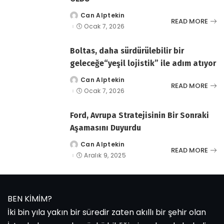
Can Alptekin
tarafından
READ MORE
gönderildi
Ocak 7, 2026
Boltas, daha sürdürülebilir bir
geleceğe“yeşil lojistik” ile adım atıyor
Can Alptekin
tarafından
READ MORE
gönderildi
Ocak 7, 2026
Ford, Avrupa Stratejisinin Bir Sonraki
Aşamasını Duyurdu
Can Alptekin
tarafından
READ MORE
gönderildi
Aralık 9, 2025
BEN KİMİM?
İki bin yıla yakın bir süredir zaten akıllı bir şehir olan