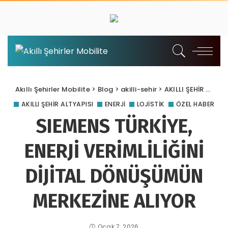
Akıllı Şehirler Mobilite
>
Blog
>
akilli-sehir
>
AKILLI ŞEHİR ALTYAPISI
AKILLI ŞEHİR ALTYAPISI
ENERJİ
LOJİSTİK
ÖZEL HABER
SIEMENS TÜRKİYE,
ENERJİ VERİMLİLİĞİNİ
DİJİTAL DÖNÜŞÜMÜN
MERKEZİNE ALIYOR
Ocak 7, 2026