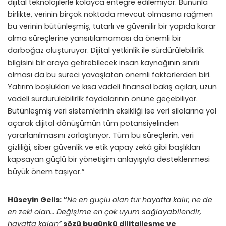
dijital teknolojilerle kolayca entegre edilemiyor. Bununla
birlikte, verinin birçok noktada mevcut olmasına rağmen
bu verinin bütünleşmiş, tutarlı ve güvenilir bir yapıda karar
alma süreçlerine yansıtılamaması da önemli bir
darboğaz oluşturuyor. Dijital yetkinlik ile sürdürülebilirlik
bilgisini bir araya getirebilecek insan kaynağının sınırlı
olması da bu süreci yavaşlatan önemli faktörlerden biri.
Yatırım boşlukları ve kısa vadeli finansal bakış açıları, uzun
vadeli sürdürülebilirlik faydalarının önüne geçebiliyor.
Bütünleşmiş veri sistemlerinin eksikliği ise veri silolarına yol
açarak dijital dönüşümün tüm potansiyelinden
yararlanılmasını zorlaştırıyor. Tüm bu süreçlerin, veri
gizliliği, siber güvenlik ve etik yapay zekâ gibi başlıkları
kapsayan güçlü bir yönetişim anlayışıyla desteklenmesi
büyük önem taşıyor.”
Hüseyin Gelis: “
Ne en güçlü olan tür hayatta kalır, ne de
en zeki olan… Değişime en çok uyum sağlayabilendir,
hayatta kalan”
sözü bugünkü dijitalleşme ve