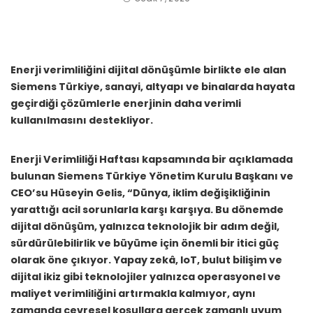
Enerji verimliliğini dijital dönüşümle birlikte ele alan
Siemens Türkiye, sanayi, altyapı ve binalarda hayata
geçirdiği çözümlerle enerjinin daha verimli
kullanılmasını destekliyor.
Enerji Verimliliği Haftası kapsamında bir açıklamada
bulunan Siemens Türkiye Yönetim Kurulu Başkanı ve
CEO’su Hüseyin Gelis, “Dünya, iklim değişikliğinin
yarattığı acil sorunlarla karşı karşıya. Bu dönemde
dijital dönüşüm, yalnızca teknolojik bir adım değil,
sürdürülebilirlik ve büyüme için önemli bir itici güç
olarak öne çıkıyor. Yapay zekâ, IoT, bulut bilişim ve
dijital ikiz gibi teknolojiler yalnızca operasyonel ve
maliyet verimliliğini artırmakla kalmıyor, aynı
zamanda çevresel koşullara gerçek zamanlı uyum