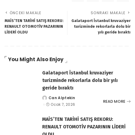
ÖNCEKI MAKALE
SONRAKI MAKALE
MAİS’TEN TARİHİ SATIŞ REKORU:
Galataport İstanbul kruvaziyer
RENAULT OTOMOTİV PAZARININ
turizminde rekorlarla dolu bir
LİDERİ OLDU
yılı geride bıraktı
You Might Also Enjoy
Galataport İstanbul kruvaziyer
turizminde rekorlarla dolu bir yılı
geride bıraktı
Can Alptekin
tarafından
READ MORE
gönderildi
Ocak 7, 2026
MAİS’TEN TARİHİ SATIŞ REKORU:
RENAULT OTOMOTİV PAZARININ LİDERİ
OLDU