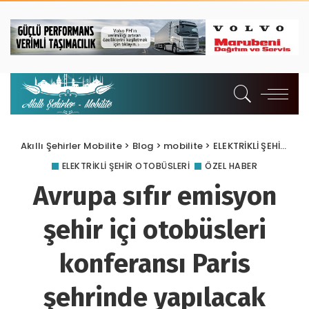
Akıllı Şehirler Mobilite
>
Blog
>
mobilite
>
ELEKTRİKLİ ŞEHİR OTOBÜSLERİ
ELEKTRİKLİ ŞEHİR OTOBÜSLERİ
ÖZEL HABER
Avrupa sıfır emisyon
şehir içi otobüsleri
konferansı Paris
şehrinde yapılacak