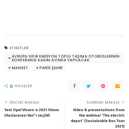
ETIKETLER:
AVRUPA SIFIR EMISYON TOPLU TAŞIMA OTOBÜSLERININ
KONFERANSI KASIM AYINDA YAPILACAK
MANSET
PARIS ŞEHRI
0
HISSELER
ÖNCEKI MAKALE
SONRAKI MAKALE
Yeni Opel Vivaro-e 2021 Yılının
Video & presentations from
Uluslararası Van”ı seçildi
the webinar ‘The electric
depot’ (Sustainable Bus Tour
2021)