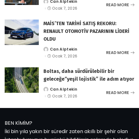
Can Alptekin
tarafından
READ MORE
gönderildi
Ocak 7, 2026
MAİS’TEN TARİHİ SATIŞ REKORU:
RENAULT OTOMOTİV PAZARININ LİDERİ
OLDU
Can Alptekin
tarafından
READ MORE
gönderildi
Ocak 7, 2026
Boltas, daha sürdürülebilir bir
geleceğe“yeşil lojistik” ile adım atıyor
Can Alptekin
tarafından
READ MORE
gönderildi
Ocak 7, 2026
BEN KİMİM?
İki bin yıla yakın bir süredir zaten akıllı bir şehir olan