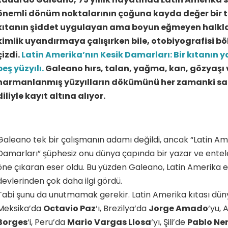
önemli dönüm noktalarının çoğuna kayda değer bir tan
kıtanın şiddet uygulayan ama boyun eğmeyen halkları
kimlik uyandırmaya çalışırken bile, otobiyografisi bö
çizdi.
Latin Amerika’nın Kesik Damarları: Bir kıtanı
beş yüzyılı.
Galeano hırs, talan, yağma, kan, gözyaşı v
harmanlanmış yüzyılların dökümünü her zamanki sa
diliyle kayıt altına alıyor.
Galeano tek bir çalışmanın adamı değildi, ancak “Latin Am
Damarları” şüphesiz onu dünya çapında bir yazar ve entel
öne çıkaran eser oldu. Bu yüzden Galeano, Latin Amerika e
devlerinden çok daha ilgi gördü.
Tabi şunu da unutmamak gerekir. Latin Amerika kıtası dü
Meksika’da
Octavio Paz
‘ı, Brezilya’da
Jorge Amado
‘yu, 
Borges
‘i, Peru’da
Mario Vargas Llosa
‘yı, Şili’de
Pablo Ne