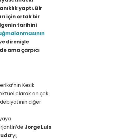
ıklık yaptı. Bir
 için ortak bir
lgenin tarihini
n yağmalanmasının
e direnişle
de ama çarpıcı
erika’nın Kesik
ektüel olarak en çok
debiyatının diğer
nyaya
Arjantin’de
Jorge Luis
ruda
‘yı,