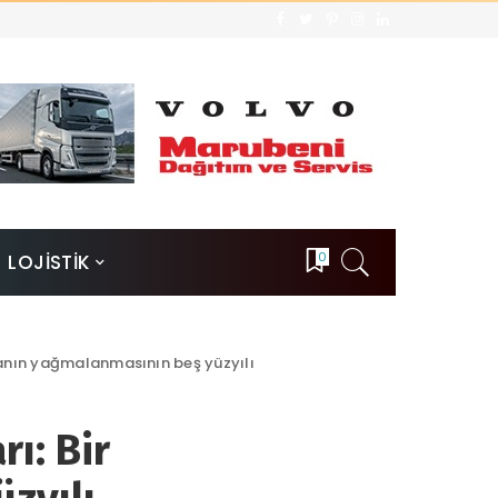
0
LOJİSTİK
ıtanın yağmalanmasının beş yüzyılı
ı: Bir