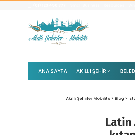
(01) 123 456 777
Small Business
Resources
Whi
ANA SAYFA
AKILLI ŞEHİR
BELED
Akıllı Şehirler Mobilite
>
Blog
>
ist
Latin