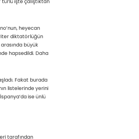
türlü işte çalıştıktan
eano’nun, heyecan
oriter diktatörlüğün
r arasında büyük
nde hapsedildi. Daha
başladı. Fakat burada
n listelerinde yerini
İspanya’da ise ünlü
leri tarafından