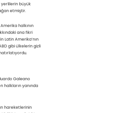
li yerlilerin büyük
ağan etmiştir.
n Amerika halkının
kkındaki ana fikri
ğin Latin Amerika’nın
D gibi ülkelerin gizli
atırlatıyordu.
 Eduardo Galeano
en halkların yanında
an hareketlerinin