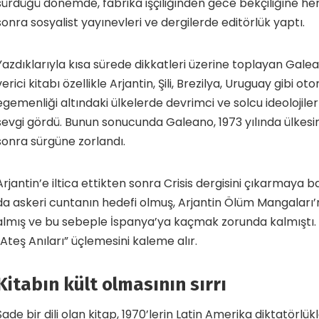
sürdüğü dönemde, fabrika işçiliğinden gece bekçiliğine her 
sonra sosyalist yayınevleri ve dergilerde editörlük yaptı.
Yazdıklarıyla kısa sürede dikkatleri üzerine toplayan Gal
verici kitabı özellikle Arjantin, Şili, Brezilya, Uruguay gibi ot
egemenliği altındaki ülkelerde devrimci ve solcu ideolojile
sevgi gördü. Bunun sonucunda Galeano, 1973 yılında ülkesi
sonra sürgüne zorlandı.
Arjantin’e iltica ettikten sonra Crisis dergisini çıkarmaya 
da askeri cuntanın hedefi olmuş, Arjantin Ölüm Mangaları’nı
almış ve bu sebeple İspanya’ya kaçmak zorunda kalmıştı. 
“Ateş Anıları” üçlemesini kaleme alır.
Kitabın kült olmasının sırrı
Sade bir dili olan kitap, 1970’lerin Latin Amerika diktatörlük