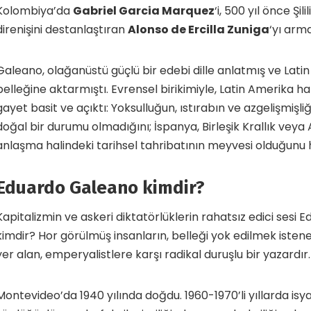
Kolombiya’da
Gabriel Garcia Marquez
‘i, 500 yıl önce Şili
direnişini destanlaştıran
Alonso de Ercilla Zuniga
‘yı arm
Galeano, olağanüstü güçlü bir edebi dille anlatmış ve Lati
belleğine aktarmıştı. Evrensel birikimiyle, Latin Amerika ha
gayet basit ve açıktı: Yoksulluğun, ıstırabın ve azgelişmişli
doğal bir durumu olmadığını; İspanya, Birleşik Krallık veya AB
anlaşma halindeki tarihsel tahribatının meyvesi olduğunu h
Eduardo Galeano kimdir?
Kapitalizmin ve askeri diktatörlüklerin rahatsız edici sesi
kimdir? Hor görülmüş insanların, belleği yok edilmek isten
yer alan, emperyalistlere karşı radikal duruşlu bir yazardır.
Montevideo’da 1940 yılında doğdu. 1960-1970’li yıllarda isy