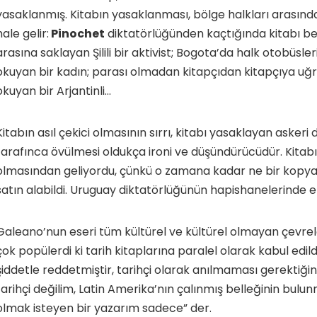
yasaklanmış. Kitabın yasaklanması, bölge halkları arasın
hale gelir:
Pinochet
diktatörlüğünden kaçtığında kitabı be
arasına saklayan Şilili bir aktivist; Bogota’da halk otobüsl
okuyan bir kadın; parası olmadan kitapçıdan kitapçıya uğr
okuyan bir Arjantinli…
Kitabın asıl çekici olmasının sırrı, kitabı yasaklayan askeri 
tarafınca övülmesi oldukça ironi ve düşündürücüdür. Kitabı
olmasından geliyordu, çünkü o zamana kadar ne bir kopya s
satın alabildi. Uruguay diktatörlüğünün hapishanelerinde e
Galeano’nun eseri tüm kültürel ve kültürel olmayan çevre
çok popülerdi ki tarih kitaplarına paralel olarak kabul edi
şiddetle reddetmiştir, tarihçi olarak anılmaması gerektiğin
tarihçi değilim, Latin Amerika’nın çalınmış belleğinin bul
olmak isteyen bir yazarım sadece” der.