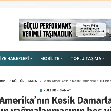
te Papers
Job Search
İYE HABERLERİ
MOBİLİTE
TOPLU TAŞIMA
anbul
>
KÜLTÜR - SANAT
>
Latin Amerika’nın Kesik Damarları: Bir k
KÜLTÜR - SANAT
 Amerika’nın Kesik Damarlar