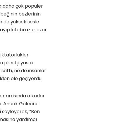
da daha çok popüler
beğinin bezlerinin
erinde yüksek sesle
ayıp kitabı azar azar
diktatörlükler
n prestiji yasak
attı, ne de insanlar
lden ele geçiyordu.
ler arasında o kadar
ldi. Ancak Galeano
i söyleyerek, “Ben
unmasına yardımcı