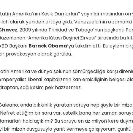
“Latin Amerika’nın Kesik Damarları” yayınlanmasından on yı
silah olarak yeniden ortaya çıktı. Venezuela’nın o zamank
Chavez
, 2009 yılında Trinidad ve Tobago’nun başkenti Por
düzenlenen “Amerika Kıtası Beşinci Zirvesi” sırasında bu ki
ABD Başkanı
Barack Obama
‘ya takdim etti. Bu eylem bi
bir provokasyon olarak görüldü.
Latin Amerika ve dünya solunun sömürgeciliğe karşı diren
emperyalist liberal kapitalizmin kan emiciliğinin belgesi ol
kitaptan, sağ kesim pek hazzetmez.
Galeano, onda bıkkınlık yaratan soruya hep şöyle bir mizah
“Nefret ettiğim bir soru var, üstelik bana her zaman soruy
damarları hala açık mı? Bu soruyu en az milyon kere du
iyi bir mizah duygusuyla yanıt vermeye çalışıyorum, çünkü 