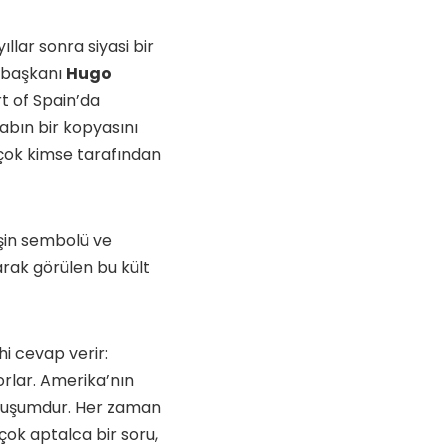
llar sonra siyasi bir
i başkanı
Hugo
t of Spain’da
tabın bir kopyasını
rçok kimse tarafından
işin sembolü ve
arak görülen bu kült
i cevap verir:
orlar. Amerika’nın
ymuşumdur. Her zaman
çok aptalca bir soru,