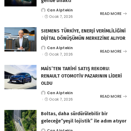
geride bıraktı
Can Alptekin
tarafından
READ MORE
gönderildi
Ocak 7, 2026
SIEMENS TÜRKİYE, ENERJİ VERİMLİLİĞİNİ
DİJİTAL DÖNÜŞÜMÜN MERKEZİNE ALIYOR
Can Alptekin
tarafından
READ MORE
gönderildi
Ocak 7, 2026
MAİS’TEN TARİHİ SATIŞ REKORU:
RENAULT OTOMOTİV PAZARININ LİDERİ
OLDU
Can Alptekin
tarafından
READ MORE
gönderildi
Ocak 7, 2026
Boltas, daha sürdürülebilir bir
geleceğe“yeşil lojistik” ile adım atıyor
Can Alptekin