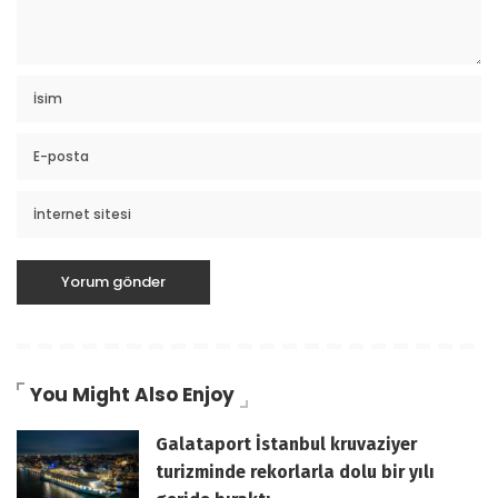
You Might Also Enjoy
Galataport İstanbul kruvaziyer
turizminde rekorlarla dolu bir yılı