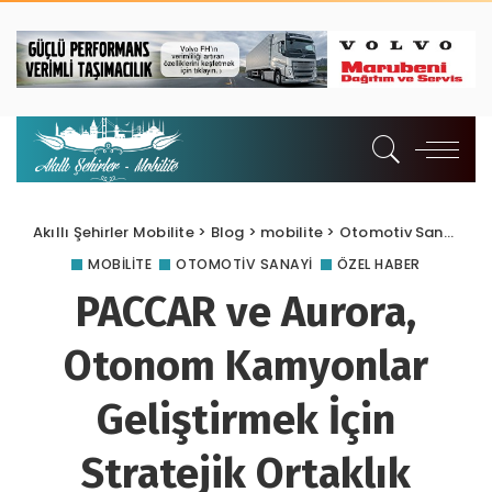
Akıllı Şehirler Mobilite
>
Blog
>
mobilite
>
Otomotiv Sanayi
>
P
MOBILITE
OTOMOTIV SANAYI
ÖZEL HABER
PACCAR ve Aurora,
Otonom Kamyonlar
Geliştirmek İçin
Stratejik Ortaklık