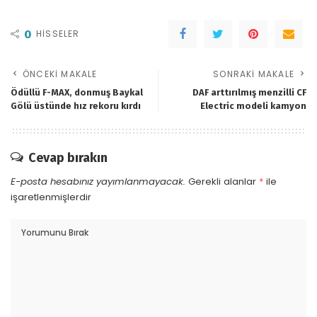
0
HISSELER
ÖNCEKI MAKALE
SONRAKI MAKALE
Ödüllü F-MAX, donmuş Baykal
DAF arttırılmış menzilli CF
Gölü üstünde hız rekoru kırdı
Electric modeli kamyon
Cevap bırakın
E-posta hesabınız yayımlanmayacak.
Gerekli alanlar
*
ile
işaretlenmişlerdir