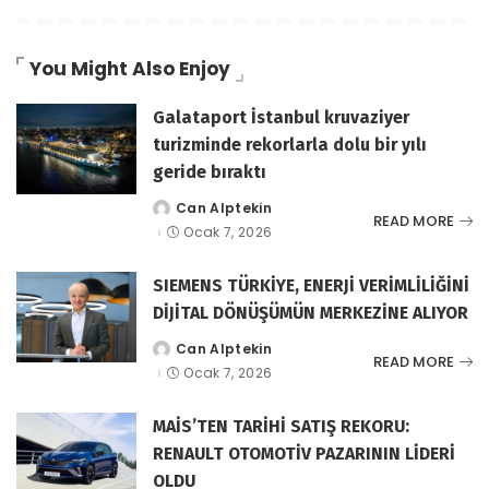
You Might Also Enjoy
Galataport İstanbul kruvaziyer
turizminde rekorlarla dolu bir yılı
geride bıraktı
Can Alptekin
tarafından
READ MORE
gönderildi
Ocak 7, 2026
SIEMENS TÜRKİYE, ENERJİ VERİMLİLİĞİNİ
DİJİTAL DÖNÜŞÜMÜN MERKEZİNE ALIYOR
Can Alptekin
tarafından
READ MORE
gönderildi
Ocak 7, 2026
MAİS’TEN TARİHİ SATIŞ REKORU:
RENAULT OTOMOTİV PAZARININ LİDERİ
OLDU