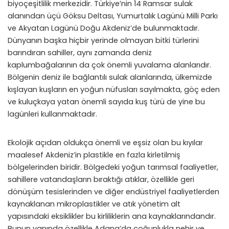
biyoçeşitlilik merkezidir. Türkiye’nin 14 Ramsar sulak
alanından üçü Göksu Deltası, Yumurtalık Lagünü Milli Parkı
ve Akyatan Lagünü Doğu Akdeniz’de bulunmaktadır.
Dünyanın başka hiçbir yerinde olmayan bitki türlerini
barındıran sahiller, aynı zamanda deniz
kaplumbağalarının da çok önemli yuvalama alanlarıdır.
Bölgenin deniz ile bağlantılı sulak alanlarında, ülkemizde
kışlayan kuşların en yoğun nüfusları sayılmakta, göç eden
ve kuluçkaya yatan önemli sayıda kuş türü de yine bu
lagünleri kullanmaktadır.
Ekolojik açıdan oldukça önemli ve eşsiz olan bu kıyılar
maalesef Akdeniz’in plastikle en fazla kirletilmiş
bölgelerinden biridir. Bölgedeki yoğun tarımsal faaliyetler,
sahillere vatandaşların bıraktığı atıklar, özellikle geri
dönüşüm tesislerinden ve diğer endüstriyel faaliyetlerden
kaynaklanan mikroplastikler ve atık yönetim alt
yapısındaki eksiklikler bu kirliliklerin ana kaynaklarındandır.
Bunun yanında özellikle Adana’da çoğunlukla nehir ve