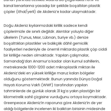
kanal kenarlarına yasadışı bir şekilde boşaltılan plastik
çöpler (ithal/yerli) de Akdeniz’e kadar ulaşmaktadır.
Doğu Akdeniz kıyılarımızdaki kirlilik sadece kendi
çöplerimizle de sınırlı değildir. Akıntılar yoluyla diğer
ülkelerin (Tunus, Mısır, Lübnan, Suriye vb.) denize
boşalttıkları plastikler ve balıkçılık dâhil gemicilik
faaliyetleri nedeniyle de önemli miktarda plastik çöp ciddi
bir kirliliğe neden olmaktadır. Yapılan çalışmalar,
Samandağ’dan Anamur’a kadar olan kumul sahillerin,
metrekarede 1000-1200 adet mikroplastik miktarı ile
Akdeniz’deki en yüksek kirliliğe maruz kalan bölgeler
olduğunu göstermektedir. Bunun yanında Dünya Doğal
Hayatı Koruma Vakfı (WWF) tarafından yapılan
tahminlerde de günlük olarak 31 kg’a yakın plastiğin bir
kilometrelik sahil çizgisine vurduğunu ortaya koymaktadır.
Greenpeace Akdeniz’in raporuna göre Akdeniz’in de yer
aldığı bölgelerde incelenen iki balıktan birisinin midesinde