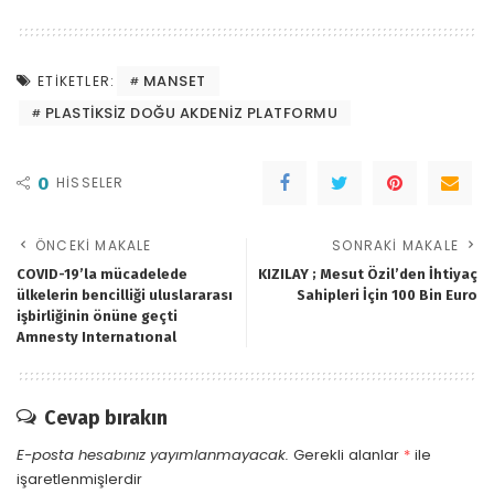
MANSET
ETIKETLER:
PLASTİKSİZ DOĞU AKDENİZ PLATFORMU
0
HISSELER
ÖNCEKI MAKALE
SONRAKI MAKALE
COVID-19’la mücadelede
KIZILAY ; Mesut Özil’den İhtiyaç
ülkelerin bencilliği uluslararası
Sahipleri İçin 100 Bin Euro
işbirliğinin önüne geçti
Amnesty Internatıonal
Cevap bırakın
E-posta hesabınız yayımlanmayacak.
Gerekli alanlar
*
ile
işaretlenmişlerdir