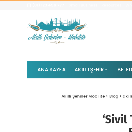
(01) 123 456 777
Small Business
Resources
Whi
ANA SAYFA
AKILLI ŞEHİR
BELED
Akıllı Şehirler Mobilite
>
Blog
>
akill
‘Sivil