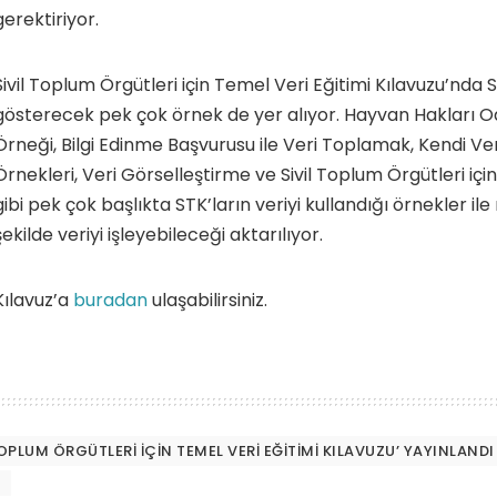
gerektiriyor.
Sivil Toplum Örgütleri için Temel Veri Eğitimi Kılavuzu’nda 
gösterecek pek çok örnek de yer alıyor. Hayvan Hakları O
Örneği, Bilgi Edinme Başvurusu ile Veri Toplamak, Kendi Ve
Örnekleri, Veri Görselleştirme ve Sivil Toplum Örgütleri iç
gibi pek çok başlıkta STK’ların veriyi kullandığı örnekler ile 
şekilde veriyi işleyebileceği aktarılıyor.
Kılavuz’a
buradan
ulaşabilirsiniz.
TOPLUM ÖRGÜTLERI İÇIN TEMEL VERI EĞITIMI KILAVUZU’ YAYINLANDI