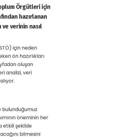
Toplum Örgütleri için
rafından hazırlanan
 ve verinin nasıl
(STÖ) için neden
ken ön hazırlıkları
sayfadan oluşan
 analizi, veri
alıyor.
nde bulunduğumuz
lanımının öneminin her
 etkili şekilde
anacağını bilmesini