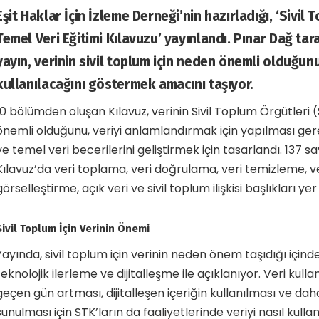
Eşit Haklar İçin İzleme Derneği’nin hazırladığı, ‘Sivil 
Temel Veri Eğitimi Kılavuzu’ yayınlandı. Pınar Dağ ta
yayın, verinin sivil toplum için neden önemli olduğunu
kullanılacağını göstermek amacını taşıyor.
10 bölümden oluşan Kılavuz, verinin Sivil Toplum Örgütleri 
önemli olduğunu, veriyi anlamlandırmak için yapılması gere
ve temel veri becerilerini geliştirmek için tasarlandı. 137 
Kılavuz’da veri toplama, veri doğrulama, veri temizleme, veri
görselleştirme, açık veri ve sivil toplum ilişkisi başlıkları yer 
Sivil Toplum İçin Verinin Önemi
Yayında, sivil toplum için verinin neden önem taşıdığı içi
teknolojik ilerleme ve dijitalleşme ile açıklanıyor. Veri kul
geçen gün artması, dijitalleşen içeriğin kullanılması ve daha
sunulması için STK’ların da faaliyetlerinde veriyi nasıl kull