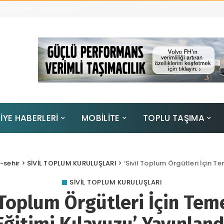
te Papers
Job Search
İYE HABERLERİ
MOBİLİTE
TOPLU TAŞIMA
i-sehir
>
SİVİL TOPLUM KURULUŞLARI
>
‘Sivil Toplum Örgütleri İçin Te
SİVİL TOPLUM KURULUŞLARI
 Toplum Örgütleri İçin Tem