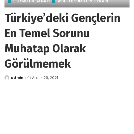
OTOMOTIV SANAYI
SİVİL TOPLUM KURULUŞLARI
Türkiye’deki Gençlerin
En Temel Sorunu
Muhatap Olarak
Görülmemek
admin
Aralık 29, 2021
tarafından
gönderildi