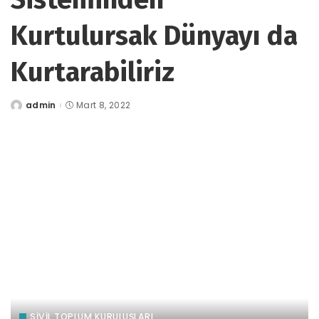
Kurtulursak Dünyayı da
Kurtarabiliriz
admin
Mart 8, 2022
tarafından
gönderildi
SİVİL TOPLUM KURULUŞLARI