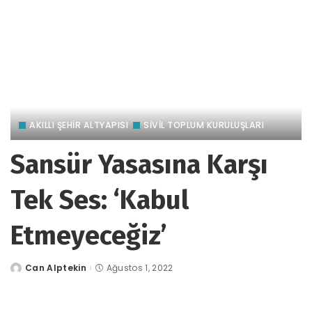
AKILLI ŞEHİR ALTYAPISI
SİVİL TOPLUM KURULUŞLARI
Sansür Yasasına Karşı
Tek Ses: ‘Kabul
Etmeyeceğiz’
Can Alptekin
Ağustos 1, 2022
tarafından
gönderildi