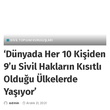
SİVİL TOPLUM KURULUŞLARI
‘Dünyada Her 10 Kişiden
9’u Sivil Hakların Kısıtlı
Olduğu Ülkelerde
Yaşıyor’
admin
Aralık 21, 2021
tarafından
gönderildi