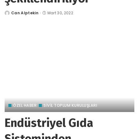
Can Alptekin
Mart 30, 2022
tarafından
gönderildi
ÖZEL HABER
SİVİL TOPLUM KURULUŞLARI
Endüstriyel Gıda
Sisteminden