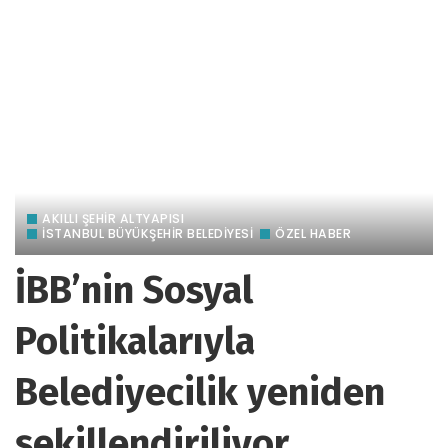
AKILLI ŞEHİR ALTYAPISI
İSTANBUL BÜYÜKŞEHİR BELEDİYESİ
ÖZEL HABER
İBB’nin Sosyal
Politikalarıyla
Belediyecilik yeniden
şekillendiriliyor