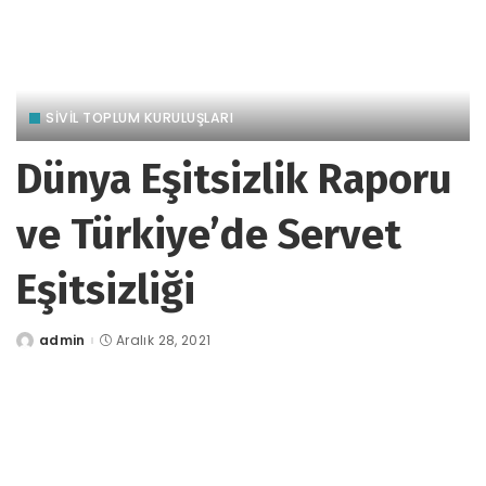
SİVİL TOPLUM KURULUŞLARI
Dünya Eşitsizlik Raporu
ve Türkiye’de Servet
Eşitsizliği
admin
Aralık 28, 2021
tarafından
gönderildi