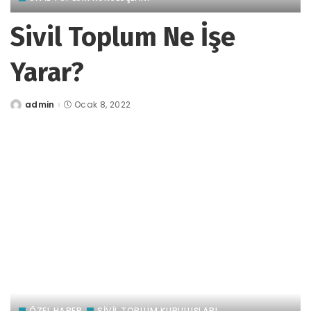
Sivil Toplum Ne İşe
Yarar?
admin
Ocak 8, 2022
tarafından
gönderildi
ÖZEL HABER
SİVİL TOPLUM KURULUŞLARI