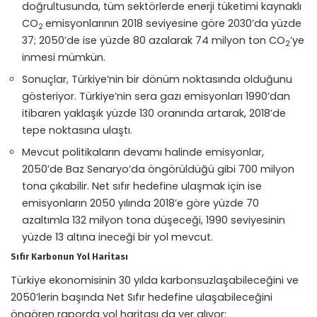
doğrultusunda, tüm sektörlerde enerji tüketimi kaynaklı
CO
emisyonlarının 2018 seviyesine göre 2030’da yüzde
2
37; 2050’de ise yüzde 80 azalarak 74 milyon ton CO
’ye
2
inmesi mümkün.
Sonuçlar, Türkiye’nin bir dönüm noktasında olduğunu
gösteriyor. Türkiye’nin sera gazı emisyonları 1990’dan
itibaren yaklaşık yüzde 130 oranında artarak, 2018’de
tepe noktasına ulaştı.
Mevcut politikaların devamı halinde emisyonlar,
2050’de Baz Senaryo’da öngörüldüğü gibi 700 milyon
tona çıkabilir. Net sıfır hedefine ulaşmak için ise
emisyonların 2050 yılında 2018’e göre yüzde 70
azaltımla 132 milyon tona düşeceği, 1990 seviyesinin
yüzde 13 altına ineceği bir yol mevcut.
Sıfır Karbonun Yol Haritası
Türkiye ekonomisinin 30 yılda karbonsuzlaşabileceğini ve
2050’lerin başında Net Sıfır hedefine ulaşabileceğini
öngören raporda yol haritası da yer alıyor: