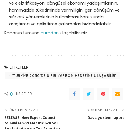
ve elektrifikasyon, döngüsel ekonomi yaklaşımlarının,
hammadde tüketiminde verimliliğin, geri dönüşüm ve
sıfır atık yöntemlerinin kullanılması konusunda
araştırma ve geliştirme çalışmaları hızlandırılabilir.
Raporun tümüne
buradan
ulaşabilirsiniz.
ETIKETLER:
‘TÜRKIYE 2050’DE SIFIR KARBON HEDEFINE ULAŞABILIR’
0
HISSELER
ÖNCEKI MAKALE
SONRAKI MAKALE
RELEASE: New Expert Council
Dava gözlem raporu
to Advise WRI Electric School
Bus Initiative on Top Priorities