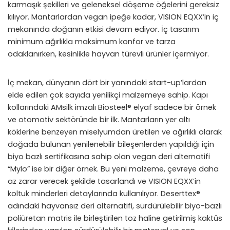
karmaşık şekilleri ve geleneksel döşeme öğelerini gereksiz
kılıyor. Mantarlardan vegan ipeğe kadar, VISION EQXX’in iç
mekanında doğanın etkisi devam ediyor. İç tasarım
minimum ağırlıkla maksimum konfor ve tarza
odaklanırken, kesinlikle hayvan türevli ürünler içermiyor.
İç mekan, dünyanın dört bir yanındaki start-up’lardan
elde edilen çok sayıda yenilikçi malzemeye sahip. Kapı
kollarındaki AMsilk imzalı Biosteel® elyaf sadece bir örnek
ve otomotiv sektöründe bir ilk. Mantarların yer altı
köklerine benzeyen miselyumdan üretilen ve ağırlıklı olarak
doğada bulunan yenilenebilir bileşenlerden yapıldığı için
biyo bazlı sertifikasına sahip olan vegan deri alternatifi
“Mylo” ise bir diğer örnek. Bu yeni malzeme, çevreye daha
az zarar verecek şekilde tasarlandı ve VISION EQXX’in
koltuk minderleri detaylarında kullanılıyor. Deserttex®
adındaki hayvansız deri alternatifi, sürdürülebilir biyo-bazlı
poliüretan matris ile birleştirilen toz haline getirilmiş kaktüs