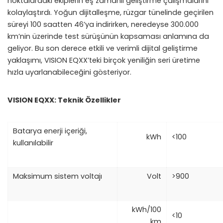
noktalardaki ekiplerin eş zamanlı geliştirme çalışmalarını
kolaylaştırdı. Yoğun dijitalleşme, rüzgar tünelinde geçirilen
süreyi 100 saatten 46’ya indirirken, neredeyse 300.000
km’nin üzerinde test sürüşünün kapsaması anlamına da
geliyor. Bu son derece etkili ve verimli dijital geliştirme
yaklaşımı, VISION EQXX’teki birçok yeniliğin seri üretime
hızla uyarlanabileceğini gösteriyor.
VISION EQXX: Teknik Özellikler
Batarya enerji içeriği,
kWh
<100
kullanılabilir
Maksimum sistem voltajı
Volt
>900
kWh/100
<10
km