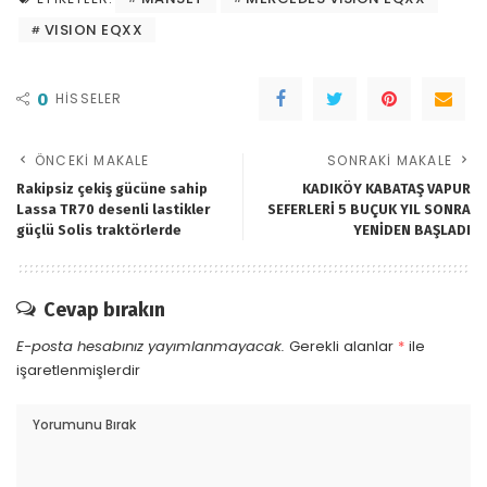
VISION EQXX
0
HISSELER
ÖNCEKI MAKALE
SONRAKI MAKALE
Rakipsiz çekiş gücüne sahip
KADIKÖY KABATAŞ VAPUR
Lassa TR70 desenli lastikler
SEFERLERİ 5 BUÇUK YIL SONRA
güçlü Solis traktörlerde
YENİDEN BAŞLADI
Cevap bırakın
E-posta hesabınız yayımlanmayacak.
Gerekli alanlar
*
ile
işaretlenmişlerdir