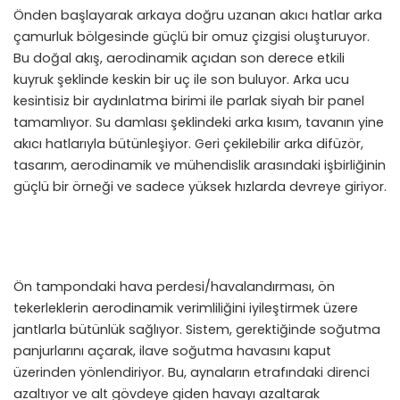
Önden başlayarak arkaya doğru uzanan akıcı hatlar arka
çamurluk bölgesinde güçlü bir omuz çizgisi oluşturuyor.
Bu doğal akış, aerodinamik açıdan son derece etkili
kuyruk şeklinde keskin bir uç ile son buluyor. Arka ucu
kesintisiz bir aydınlatma birimi ile parlak siyah bir panel
tamamlıyor. Su damlası şeklindeki arka kısım, tavanın yine
akıcı hatlarıyla bütünleşiyor. Geri çekilebilir arka difüzör,
tasarım, aerodinamik ve mühendislik arasındaki işbirliğinin
güçlü bir örneği ve sadece yüksek hızlarda devreye giriyor.
Ön tampondaki hava perdesi/havalandırması, ön
tekerleklerin aerodinamik verimliliğini iyileştirmek üzere
jantlarla bütünlük sağlıyor. Sistem, gerektiğinde soğutma
panjurlarını açarak, ilave soğutma havasını kaput
üzerinden yönlendiriyor. Bu, aynaların etrafındaki direnci
azaltıyor ve alt gövdeye giden havayı azaltarak