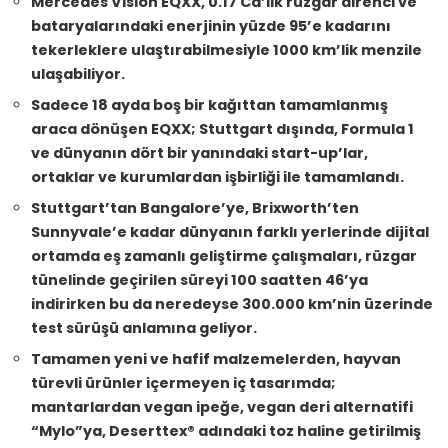
Mercedes Vision EQXX, 0.17 Cd’lik rüzgar direnci ve
bataryalarındaki enerjinin yüzde 95’e kadarını
tekerleklere ulaştırabilmesiyle 1000 km’lik menzile
ulaşabiliyor.
Sadece 18 ayda boş bir kağıttan tamamlanmış
araca dönüşen EQXX; Stuttgart dışında, Formula 1
ve dünyanın dört bir yanındaki start-up’lar,
ortaklar ve kurumlardan işbirliği ile tamamlandı.
Stuttgart’tan Bangalore’ye, Brixworth’ten
Sunnyvale’e kadar dünyanın farklı yerlerinde dijital
ortamda eş zamanlı geliştirme çalışmaları, rüzgar
tünelinde geçirilen süreyi 100 saatten 46’ya
indirirken bu da neredeyse 300.000 km’nin üzerinde
test sürüşü anlamına geliyor.
Tamamen yeni ve hafif malzemelerden, hayvan
türevli ürünler içermeyen iç tasarımda;
mantarlardan vegan ipeğe, vegan deri alternatifi
“Mylo”ya, Deserttex® adındaki toz haline getirilmiş