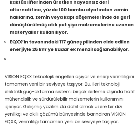
kaktüs liflerinden üretilen hayvansız deri
alternatifine, yüzde 100 bambu elyafından zemin
halılarına, zemin veya kapı döşemelerinde de geri
dönüştürülmüş atık pet şişe malzemelerine uzanan
materyaller kullanılıyor.
EQXX’in tavanındaki 117 güneş pilinden elde edilen
enerjiyle 25 km’ye kadar ek menzil sağlanabiliyor.
VISION EQXX teknolojik engelleri aşıyor ve enerji verimliliğini
tamamen yeni bir seviyeye taşıyor. Bu, ileri teknoloji
elektrikli güç-aktarma sistemi birçok ilerleme dışında hafif
mühendislik ve sürdürülebilir malzemelerin kullanımını
içeriyor. Gelişmiş yazılım da dahil olmak üzere bir dizi
yenilikçi ve akıllı çözümü bünyesinde barındıran VISION
EQXX, verimliliği tamamen yeni bir seviyeye taşıyor.