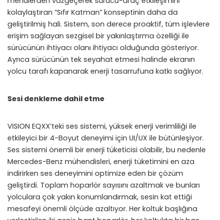
menülerden vazgeçerek sürücü-araç etkileşimini
kolaylaştıran “Sıfır Katman” konseptinin daha da
geliştirilmiş hali. Sistem, son derece proaktif, tüm işlevlere
erişim sağlayan sezgisel bir yakınlaştırma özelliği ile
sürücünün ihtiyacı olanı ihtiyacı olduğunda gösteriyor.
Ayrıca sürücünün tek seyahat etmesi halinde ekranın
yolcu tarafı kapanarak enerji tasarrufuna katkı sağlıyor.
Sesi denkleme dahil etme
VISION EQXX’teki ses sistemi, yüksek enerji verimliliği ile
etkileyici bir 4-Boyut deneyimi için UI/UX ile bütünleşiyor.
Ses sistemi önemli bir enerji tüketicisi olabilir, bu nedenle
Mercedes-Benz mühendisleri, enerji tüketimini en aza
indirirken ses deneyimini optimize eden bir çözüm
geliştirdi. Toplam hoparlör sayısını azaltmak ve bunları
yolculara çok yakın konumlandırmak, sesin kat ettiği
mesafeyi önemli ölçüde azaltıyor. Her koltuk başlığına