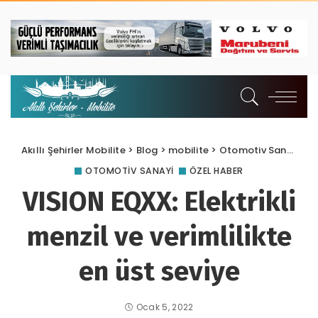
Akıllı Şehirler Mobilite
>
Blog
>
mobilite
>
Otomotiv Sanayi
>
V
OTOMOTIV SANAYI
ÖZEL HABER
VISION EQXX: Elektrikli
menzil ve verimlilikte
en üst seviye
Ocak 5, 2022