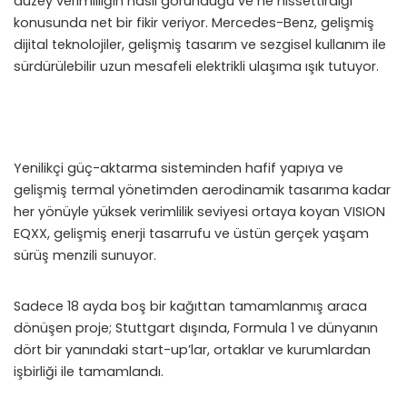
düzey verimliliğin nasıl göründüğü ve ne hissettirdiği
konusunda net bir fikir veriyor. Mercedes-Benz, gelişmiş
dijital teknolojiler, gelişmiş tasarım ve sezgisel kullanım ile
sürdürülebilir uzun mesafeli elektrikli ulaşıma ışık tutuyor.
Yenilikçi güç-aktarma sisteminden hafif yapıya ve
gelişmiş termal yönetimden aerodinamik tasarıma kadar
her yönüyle yüksek verimlilik seviyesi ortaya koyan VISION
EQXX, gelişmiş enerji tasarrufu ve üstün gerçek yaşam
sürüş menzili sunuyor.
Sadece 18 ayda boş bir kağıttan tamamlanmış araca
dönüşen proje; Stuttgart dışında, Formula 1 ve dünyanın
dört bir yanındaki start-up’lar, ortaklar ve kurumlardan
işbirliği ile tamamlandı.