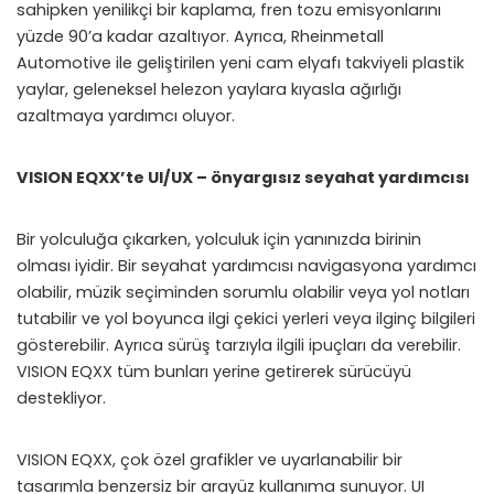
sahipken yenilikçi bir kaplama, fren tozu emisyonlarını
yüzde 90’a kadar azaltıyor. Ayrıca, Rheinmetall
Automotive ile geliştirilen yeni cam elyafı takviyeli plastik
yaylar, geleneksel helezon yaylara kıyasla ağırlığı
azaltmaya yardımcı oluyor.
VISION EQXX’te UI/UX – önyargısız seyahat yardımcısı
Bir yolculuğa çıkarken, yolculuk için yanınızda birinin
olması iyidir. Bir seyahat yardımcısı navigasyona yardımcı
olabilir, müzik seçiminden sorumlu olabilir veya yol notları
tutabilir ve yol boyunca ilgi çekici yerleri veya ilginç bilgileri
gösterebilir. Ayrıca sürüş tarzıyla ilgili ipuçları da verebilir.
VISION EQXX tüm bunları yerine getirerek sürücüyü
destekliyor.
VISION EQXX, çok özel grafikler ve uyarlanabilir bir
tasarımla benzersiz bir arayüz kullanıma sunuyor. UI