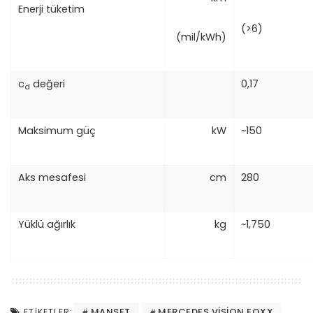
Enerji tüketim
(>6)
(mil/kWh)
c
değeri
0,17
d
Maksimum güç
kW
~150
Aks mesafesi
cm
280
Yüklü ağırlık
kg
~1,750
MANSET
MERCEDES VISION EQXX
ETIKETLER: