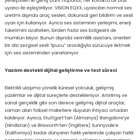
yerleştirilen iki geniş bant hoparlör, her koltukta bir bas
uyarıcı ile eşleştiriliyor. VISION EQXX, uyarıcıları normal ses
üretimi dışında araç sesleri, dokunsal geri bildirim ve sesli
uyarı için kullanıyor. Ayrıca ses sisteminin yerleşimi, enerji
tüketimini azaltırken, birden fazla ses bölgesini de
mümkün kılıyor. Bunun dışında verimlilik asistanı, önerileri
bir dizi sezgisel sesli “ipucu” aracılığıyla sürücüye iletmek
için ses sisteminden yararlanıyor.
Yazılım destekli dijital geliştirme ve test süreci
Elektrikli ulaşıma yönelik küresel yolculuk, gelişmiş
yazılımlar ve dijital süreçlerle destekleniyor. Artırılmış ve
sanal gerçeklik gibi son derece gelişmiş dijital araçlar,
zaman alan fiziksel maketlere duyulan ihtiyacı ortadan
kaldırıyor. Ayrıca, Stuttgart’tan (Almanya) Bangalore’ye
(Hindistan) ve Brixworth’ten (İngiltere) Sunnyvale’e
(Kaliforniya) kadar dünyanın farklı yerlerinde çalışan farklı