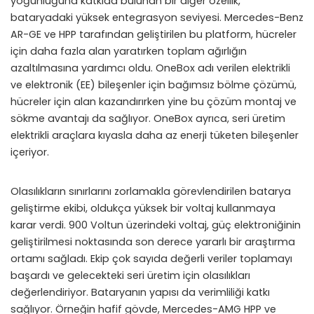
yoğunluğuna katkıda bulunan bir diğer özellik,
bataryadaki yüksek entegrasyon seviyesi. Mercedes-Benz
AR-GE ve HPP tarafından geliştirilen bu platform, hücreler
için daha fazla alan yaratırken toplam ağırlığın
azaltılmasına yardımcı oldu. OneBox adı verilen elektrikli
ve elektronik (EE) bileşenler için bağımsız bölme çözümü,
hücreler için alan kazandırırken yine bu çözüm montaj ve
sökme avantajı da sağlıyor. OneBox ayrıca, seri üretim
elektrikli araçlara kıyasla daha az enerji tüketen bileşenler
içeriyor.
Olasılıkların sınırlarını zorlamakla görevlendirilen batarya
geliştirme ekibi, oldukça yüksek bir voltaj kullanmaya
karar verdi. 900 Voltun üzerindeki voltaj, güç elektroniğinin
geliştirilmesi noktasında son derece yararlı bir araştırma
ortamı sağladı. Ekip çok sayıda değerli veriler toplamayı
başardı ve gelecekteki seri üretim için olasılıkları
değerlendiriyor. Bataryanın yapısı da verimliliği katkı
sağlıyor. Örneğin hafif gövde, Mercedes-AMG HPP ve