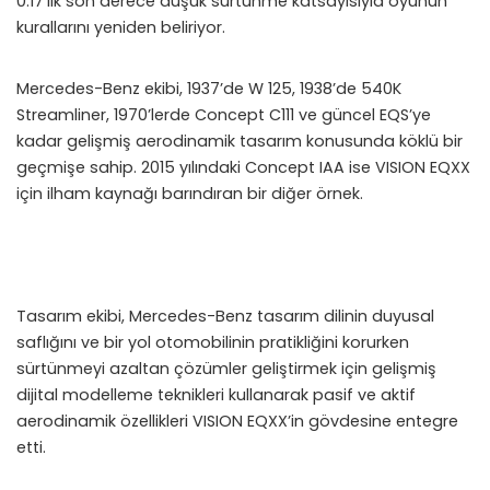
0.17’lik son derece düşük sürtünme katsayısıyla oyunun
kurallarını yeniden beliriyor.
Mercedes-Benz ekibi, 1937’de W 125, 1938’de 540K
Streamliner, 1970’lerde Concept C111 ve güncel EQS’ye
kadar gelişmiş aerodinamik tasarım konusunda köklü bir
geçmişe sahip. 2015 yılındaki Concept IAA ise VISION EQXX
için ilham kaynağı barındıran bir diğer örnek.
Tasarım ekibi, Mercedes-Benz tasarım dilinin duyusal
saflığını ve bir yol otomobilinin pratikliğini korurken
sürtünmeyi azaltan çözümler geliştirmek için gelişmiş
dijital modelleme teknikleri kullanarak pasif ve aktif
aerodinamik özellikleri VISION EQXX’in gövdesine entegre
etti.