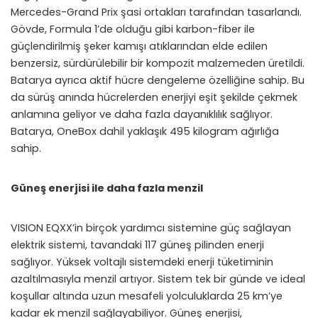
Mercedes-Grand Prix şasi ortakları tarafından tasarlandı.
Gövde, Formula 1’de olduğu gibi karbon-fiber ile
güçlendirilmiş şeker kamışı atıklarından elde edilen
benzersiz, sürdürülebilir bir kompozit malzemeden üretildi.
Batarya ayrıca aktif hücre dengeleme özelliğine sahip. Bu
da sürüş anında hücrelerden enerjiyi eşit şekilde çekmek
anlamına geliyor ve daha fazla dayanıklılık sağlıyor.
Batarya, OneBox dahil yaklaşık 495 kilogram ağırlığa
sahip.
Güneş enerjisi ile daha fazla menzil
VISION EQXX’in birçok yardımcı sistemine güç sağlayan
elektrik sistemi,
tavandaki 117 güneş pilinden enerji
sağlıyor. Yüksek voltajlı sistemdeki enerji tüketiminin
azaltılmasıyla menzil artıyor. Sistem tek bir günde ve ideal
koşullar altında uzun mesafeli yolculuklarda 25 km’ye
kadar ek menzil sağlayabiliyor. Güneş enerjisi,