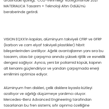
arasındaki işbirliği, “CO2-Verimliliği” kategorisinde 2021
MATERIALICA Tasarım + Teknoloji Altın Ödülü’nü
beraberinde getirdi.
VISION EQXX’in kapıları, alüminyum takviyeli CFRP ve GFRP
(karbon ve cam elyaf takviyeli plastikler) hibrit
bileşenlerinden üretiliyor. Ağırlık avantajlarının yanı sıra bu
tasarım, olası bir çarpışma anında yüksek rijitlik ve esneklik
dengesi sağlıyor. Ayrıca, yeni bir poliamid köpük, kapının
alt kenarını güçlendiriyor ve yandan çarpışmada enerji
emilimini optimize ediyor.
Alüminyum fren diskleri, çelik disklere kıyasla kütleyi
azaltıyor ve ağırlığı düşürmeye yardımcı oluyor.
Mercedes-Benz Advanced Engineering tarafından
tasarlanan bu fren sistemi, sıfır aşınma özelliğine