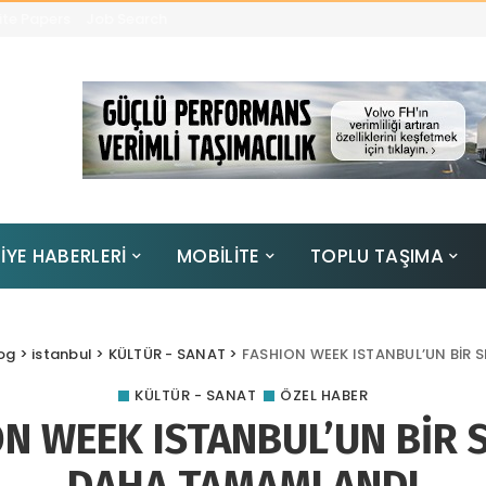
te Papers
Job Search
İYE HABERLERİ
MOBİLİTE
TOPLU TAŞIMA
og
>
istanbul
>
KÜLTÜR - SANAT
>
FASHION WEEK ISTANBUL’UN BİR
KÜLTÜR - SANAT
ÖZEL HABER
ON WEEK ISTANBUL’UN BİR 