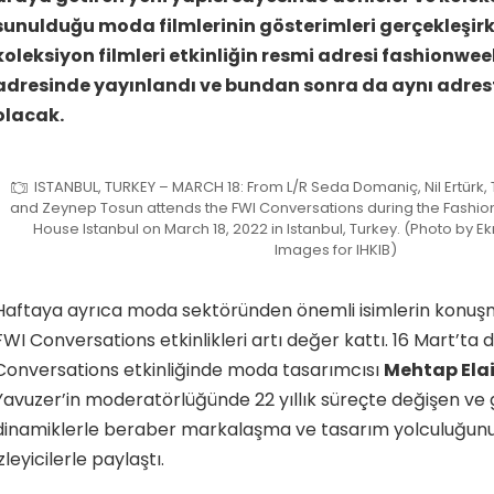
sunulduğu moda filmlerinin gösterimleri gerçekleşir
koleksiyon filmleri etkinliğin resmi adresi fashionwee
adresinde yayınlandı ve bundan sonra da aynı adrest
olacak.
ISTANBUL, TURKEY – MARCH 18: From L/R Seda Domaniç, Nil Ertürk,
and Zeynep Tosun attends the FWI Conversations during the Fashio
House Istanbul on March 18, 2022 in Istanbul, Turkey. (Photo by Ek
Images for IHKIB)
Haftaya ayrıca moda sektöründen önemli isimlerin konuşma
FWI Conversations etkinlikleri artı değer kattı. 16 Mart’ta 
Conversations etkinliğinde moda tasarımcısı
Mehtap Elai
Yavuzer’in moderatörlüğünde 22 yıllık süreçte değişen ve 
dinamiklerle beraber markalaşma ve tasarım yolculuğunu
izleyicilerle paylaştı.