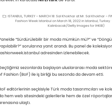
ISTANBUL, TURKEY – MARCH 18: Sal Khokhar at Mr. Sal Khokhar – F
Fashion Week Istanbul on March 18, 2022 in Istanbul, Turkey.
Kalinbacak/Getty Images for IHKIB)
Panelde “Sürdürülebilir bir moda mümkün mü?” ve “Döngüs
yapılabilir?” sorularına yanıt arandı. Bu panel de koleksiyon 
fashionweek.istanbul adresinden izlenebilecek.
Geçtiğimiz sezonlarda başlayan uluslararası moda sektör
of Fashion (BoF) ile iş birliği bu sezonda da devam etti.
BoF editörlerinin seçkisiyle Türk moda tasarımcıları ve kol
da hem web sitesindeki galerilerle hem de özel röportajla
arenasına ulaştı.