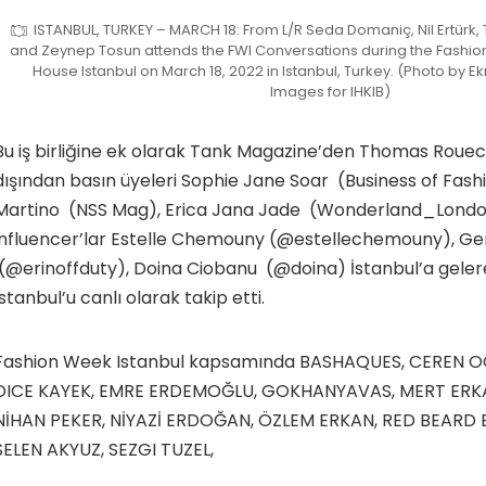
ISTANBUL, TURKEY – MARCH 18: From L/R Seda Domaniç, Nil Ertürk,
and Zeynep Tosun attends the FWI Conversations during the Fashio
House Istanbul on March 18, 2022 in Istanbul, Turkey. (Photo by Ek
Images for IHKIB)
Bu iş birliğine ek olarak Tank Magazine’den Thomas Rouec
dışından basın üyeleri Sophie Jane Soar (Business of Fash
Martino (NSS Mag), Erica Jana Jade (Wonderland_Londo
influencer’lar Estelle Chemouny (@estellechemouny), Ger
(@erinoffduty), Doina Ciobanu (@doina) İstanbul’a gele
Istanbul’u canlı olarak takip etti.
Fashion Week Istanbul kapsamında BASHAQUES, CEREN O
DICE KAYEK, EMRE ERDEMOĞLU, GOKHANYAVAS, MERT ERK
NİHAN PEKER, NİYAZİ ERDOĞAN, ÖZLEM ERKAN, RED BEARD
SELEN AKYUZ, SEZGI TUZEL,