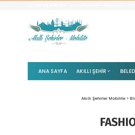
(01) 123 456 777
Small Business
Resources
Whi
ANA SAYFA
AKILLI ŞEHİR
BELED
Akıllı Şehirler Mobilite
>
Bl
FASHI