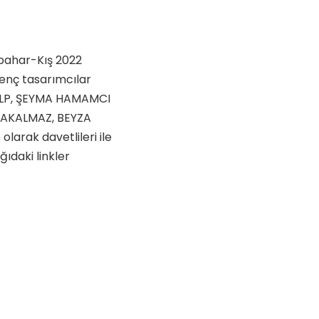
bahar-Kış 2022
enç tasarımcılar
ALP, ŞEYMA HAMAMCI
HAKALMAZ, BEYZA
olarak davetlileri ile
ğıdaki linkler