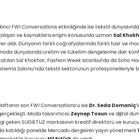
İkinci FWI Conversations etkinliğinde ise tekstil dünyasınd
çalışan ve kaynaklara erişim konusunda uzman
Sal Khok
yer aldı. Dünyanın farklı coğrafyalarında farklı fuar ve mod
moda dünyasında üretim ve tüketim dengelerine dair kon
katılan Sal Khokhar, Fashion Week Istanbul’da da Soho Ho
Sinema Salonu’nda tekstil sektörünün profesyonelleriyle b
Haftanın son FWI Conversations’u ise
Dr. Seda Domaniç
’
gerçekleşti. Moda tasarımcısı
Zeynep Tosun
ve dijital dü
ilgi çeken SUDIETUZ markasının kreatif direktörü ve kuruc
da katıldığı panelde Mercado dergisinin yayın yönetmeni
Hareket’in kurucusu
Nil Ertürk
de vardı.