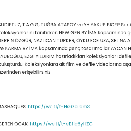
SUDIETUZ, T.A.G.G, TUĞBA ATASOY ve Y+ YAKUP BICER Son
koleksiyonlarını tanıtırken NEW GEN BY İMA kapsamında g
BERFİN ÖZGÜR, NAZLICAN TÜRKER, ÖYKÜ ECE UZA, SELİNA 
ve KARMA BY İMA kapsamında genç tasarımcılar AYCAN 
EYÜBOĞLU, EZGİ YILDIRIM hazırladıkları koleksiyonları defile 
buluşturdu. Koleksiyonlara ait film ve defile videolarına aşa
üzerinden erişebilirsiniz.
BASHAQUES:
https://we.tl/t-Hs6zcildm3
CEREN OCAK:
https://we.tl/t-eBflq6yHZG