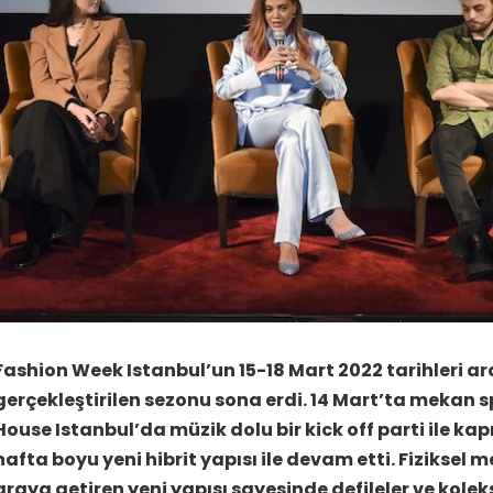
Fashion Week Istanbul’un 15-18 Mart 2022 tarihleri a
gerçekleştirilen sezonu sona erdi. 14 Mart’ta mekan 
House Istanbul’da müzik dolu bir kick off parti ile kapı
hafta boyu yeni hibrit yapısı ile devam etti. Fiziksel me
araya getiren yeni yapısı sayesinde defileler ve kolek