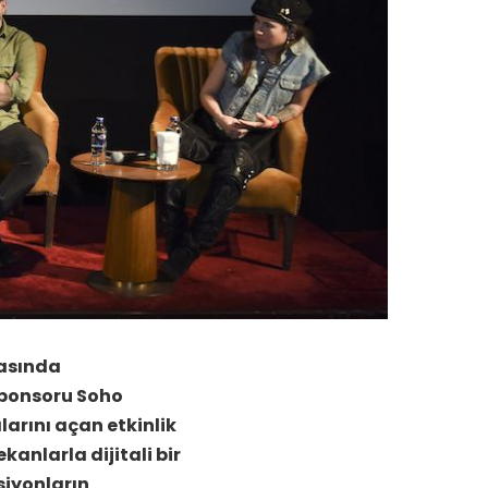
rasında
sponsoru Soho
larını açan etkinlik
kanlarla dijitali bir
siyonların