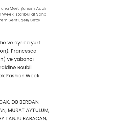
 Tuna Mert, Şansım Adalı
n Week Istanbul at Soho
rem Serif Egeli/Getty
hé ve ayrıca yurt
ion), Francesco
n) ve yabancı
aldine Boubil
rek Fashion Week
CAK, DB BERDAN,
AN, MURAT AYTULUM,
 BY TANJU BABACAN,