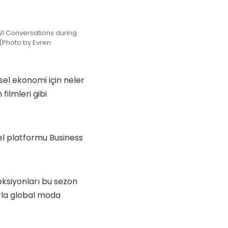
WI Conversations during
 (Photo by Evren
el ekonomi için neler
filmleri gibi
el platformu Business
eksiyonları bu sezon
rla global moda