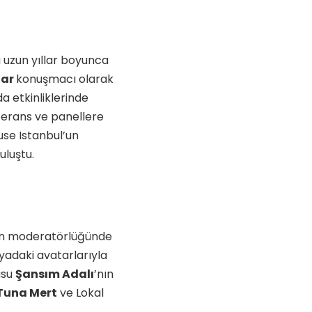
a uzun yıllar boyunca
har
konuşmacı olarak
a etkinliklerinde
ferans ve panellere
use Istanbul’un
uluştu.
in moderatörlüğünde
nyadaki avatarlarıyla
usu
Şansım Adalı
’nın
Tuna Mert
ve Lokal