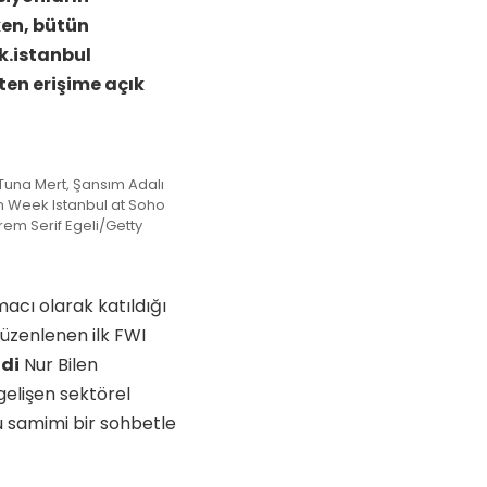
ken, bütün
k.istanbul
en erişime açık
 Tuna Mert, Şansım Adalı
n Week Istanbul at Soho
rem Serif Egeli/Getty
cı olarak katıldığı
düzenlenen ilk FWI
di
Nur Bilen
gelişen sektörel
 samimi bir sohbetle