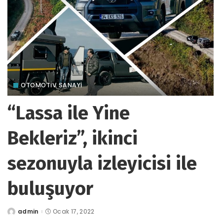
OTOMOTIV SANAYI
“Lassa ile Yine
Bekleriz”, ikinci
sezonuyla izleyicisi ile
buluşuyor
admin
Ocak 17, 2022
tarafından
gönderildi