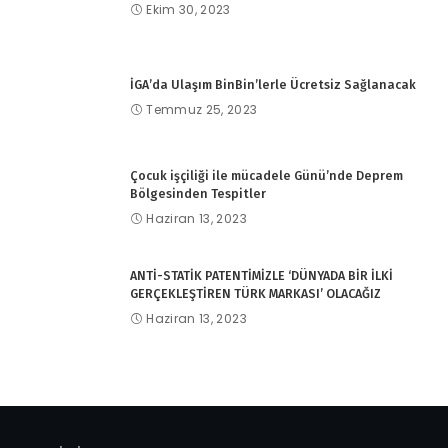
Ekim 30, 2023
İGA’da Ulaşım BinBin’lerle Ücretsiz Sağlanacak
Temmuz 25, 2023
Çocuk işçiliği ile mücadele Günü’nde Deprem
Bölgesinden Tespitler
Haziran 13, 2023
ANTİ-STATİK PATENTİMİZLE ‘DÜNYADA BİR İLKİ
GERÇEKLEŞTİREN TÜRK MARKASI’ OLACAĞIZ
Haziran 13, 2023