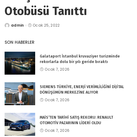
Otobüsü Tanıttı
admin
Ocak 25, 2022
tarafından
gönderildi
SON HABERLER
Galataport İstanbul kruvaziyer turizminde
rekorlarla dolu bir yılı geride bıraktı
Ocak 7, 2026
SIEMENS TÜRKİYE, ENERJİ VERİMLİLİĞİNİ DİJİTAL
DÖNÜŞÜMÜN MERKEZİNE ALIYOR
Ocak 7, 2026
MAİS’TEN TARİHİ SATIŞ REKORU: RENAULT
OTOMOTİV PAZARININ LİDERİ OLDU
Ocak 7, 2026